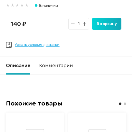
В наличии
140 ₽
В корзину
Узнать условия доставки
Описание
Комментарии
Ко
Похожие товары