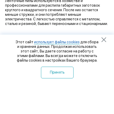
Ленточные пилы используются в хозяйстве и
профессионалами для распила габаритных заготовок
круглого и квадратного сечения. После них остается
меньше стружки, и они потребляют меньше
электричества. С легкостью справляются с металлом,
сталью и резиной, бывают переносными и стационарными.
Этот сайт
использует файлы cookies
для сбора
и хранения данных. Продолжая использовать
этот сайт, Вы даете согласие на работу с
этими файлами. Вы всегда можете отключить
файлы cookies в настройках Вашего браузера.
Принять
8 (8412) 32-92-92
8 (8412) 32-93-93
8-927-364-63-64
Пенза-Онлайн