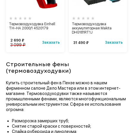
Термовоздуходувка Einhell
Термовоздуходувка
TH-HA 2000/1 4520179
аккумуляторная Makita
DHG181RT1J
2 690 ₽
Заказать
Заказать
31 490 ₽
3 099 ₽
Строительные фены
(термовоздуходувки)
Купить строительный фен в Пензе можно в нашем
фирменном салоне Дело Мастера или в этом интернет-
магазине. Термовоздуходувки также называются
промышленными фенами, являются многофункциональным
универсальным инструментом. Сфера ее использования
огромна:
Разморозка замерших труб;
Снятие старой краски с поверхностей;
Спайка рубероида и линолеума;