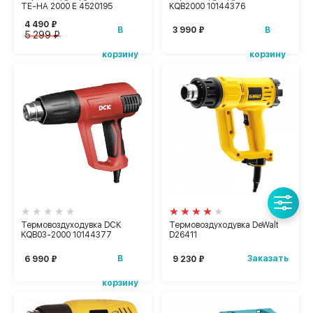
TE-HA 2000 E 4520195
KQB2000 10144376
4 490 ₽
В
В
3 990 ₽
5 299 ₽
корзину
корзину
Термовоздуходувка DCK
Термовоздуходувка DeWalt
KQB03-2000 10144377
D26411
В
Заказать
6 990 ₽
9 230 ₽
корзину