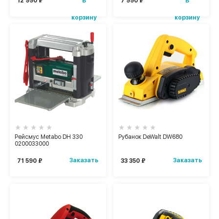
В
В
12 990 ₽
7 990 ₽
корзину
корзину
Рейсмус Metabo DH 330
Рубанок DeWalt DW680
0200033000
Заказать
Заказать
71 590 ₽
33 350 ₽