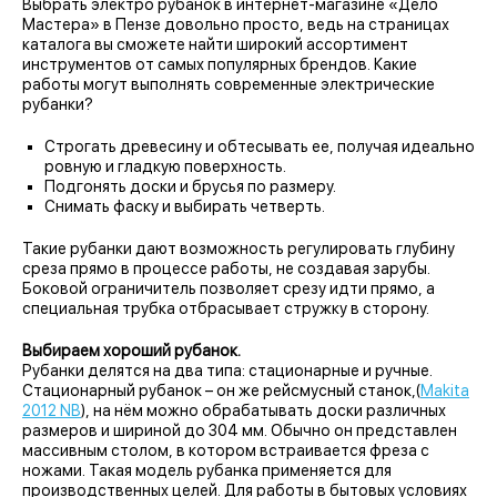
Выбрать электро рубанок в интернет-магазине «Дело
Мастера» в Пензе довольно просто, ведь на страницах
каталога вы сможете найти широкий ассортимент
инструментов от самых популярных брендов. Какие
работы могут выполнять современные электрические
рубанки?
Строгать древесину и обтесывать ее, получая идеально
ровную и гладкую поверхность.
Подгонять доски и брусья по размеру.
Снимать фаску и выбирать четверть.
Такие рубанки дают возможность регулировать глубину
среза прямо в процессе работы, не создавая зарубы.
Боковой ограничитель позволяет срезу идти прямо, а
специальная трубка отбрасывает стружку в сторону.
Выбираем хороший рубанок.
Рубанки делятся на два типа: стационарные и ручные.
Стационарный рубанок – он же рейсмусный станок,(
Makita
2012 NB
), на нём можно обрабатывать доски различных
размеров и шириной до 304 мм. Обычно он представлен
массивным столом, в котором встраивается фреза с
ножами. Такая модель рубанка применяется для
производственных целей. Для работы в бытовых условиях