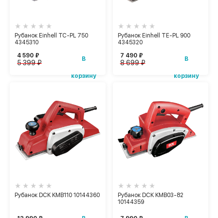
Рубанок Einhell TC-PL 750
Рубанок Einhell TE-PL 900
4345310
4345320
4 590 ₽
7 490 ₽
В
В
5 399 ₽
8 699 ₽
корзину
корзину
Рубанок DCK KMB110 10144360
Рубанок DCK KMB03-82
10144359