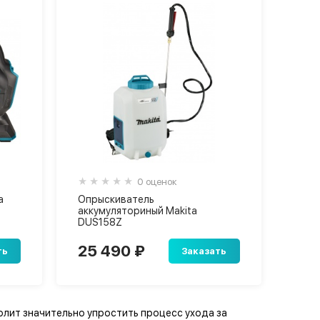
0 оценок
a
Опрыскиватель
аккумуляториный Makita
DUS158Z
25 490 ₽
ть
Заказать
лит значительно упростить процесс ухода за