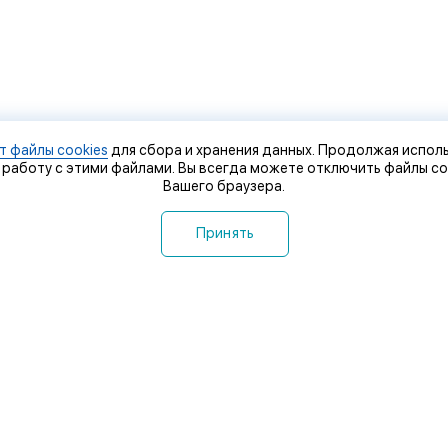
т файлы cookies
для сбора и хранения данных. Продолжая исполь
 работу с этими файлами. Вы всегда можете отключить файлы co
Вашего браузера.
Принять
 компании
Контакты
оставка и оплата
Сервисный центр
птовикам
Видео
овости
Прокат
Политика конфиденциаль