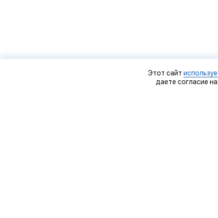
Этот сайт
используе
даете согласие на
О
Д
О
Н
Дело мастера, © 2009–2020