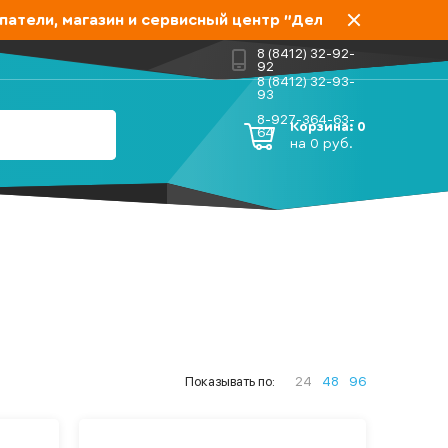
ели, магазин и сервисный центр "Дело мастера" переех
8 (8412) 32-92-
92
8 (8412) 32-93-
93
8-927-364-63-
Корзина:
0
64
на
0
руб.
Показывать по:
24
48
96