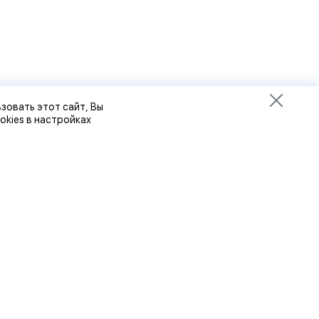
зовать этот сайт, Вы
okies в настройках
8 (8412) 32-92-92
8 (8412) 32-93-93
8-927-364-63-64
Пн-Пт: с 9-00 до 18-00,
Сб: с 9-00 до 17-00,
ности
Воскресенье: выходной