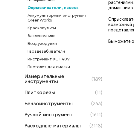
Шлифмашины
растениями.
домашним хо
Опрыскиватели, насосы
Аккумуляторный инструмент
Опрыскивате
GreenWorks
возможный у
Краскопульты
представлен
Заклепочники
Вы можете о
Воздуходувки
Гвоздезабиватели
Инструмент XGT 40V
Пистолет для смазки
Измерительные
(189)
инструменты
Плиткорезы
(11)
Бензоинструменты
(263)
Ручной инструмент
(1611)
Расходные материалы
(3118)