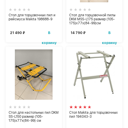
Стол для торцовочных пил и
Стол для торцовочной пилы
рейсмуса Makita 198688-9
DKM MSS-L175 размер (105-
175)х77х(84-99)см
В
В
21 490 ₽
14 790 ₽
корзину
корзину
Стол для настольных пил DKM
Стол Makita для торцовочных
SS-L150 размер (105-
пил 194043-3
175)х77х(84-99) см