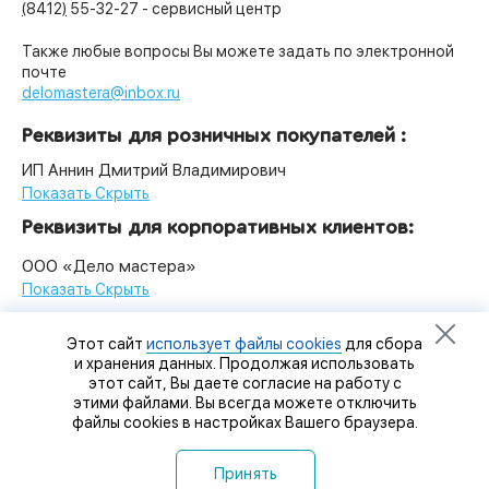
(
8412
)
55-32-27
- сервисный центр
Также любые вопросы Вы можете задать по электронной
почте
delomastera@inbox.ru
Реквизиты для розничных покупателей :
ИП Аннин Дмитрий Владимирович
Показать Скрыть
Реквизиты для корпоративных клиентов:
ООО «Дело мастера»
Показать Скрыть
Этот сайт
использует файлы cookies
для сбора
и хранения данных. Продолжая использовать
8 (8412) 32-92-92
этот сайт, Вы даете согласие на работу с
этими файлами. Вы всегда можете отключить
8 (8412) 32-93-93
файлы cookies в настройках Вашего браузера.
8-927-364-63-64
Пенза-Онлайн
Принять