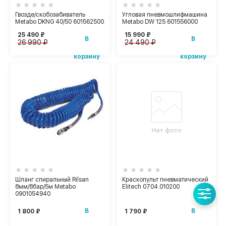
Гвозде/скобозабиватель
Угловая пневмошлифмашина
Metabo DKNG 40/50 601562500
Metabo DW 125 601556000
25 490 ₽
15 990 ₽
В
В
26 990 ₽
24 490 ₽
корзину
корзину
Шланг спиральный Rilsan
Краскопульт пневматический
8мм/8бар/5м Metabo
Elitech 0704.010200
0901054940
В
В
1 800 ₽
1 790 ₽