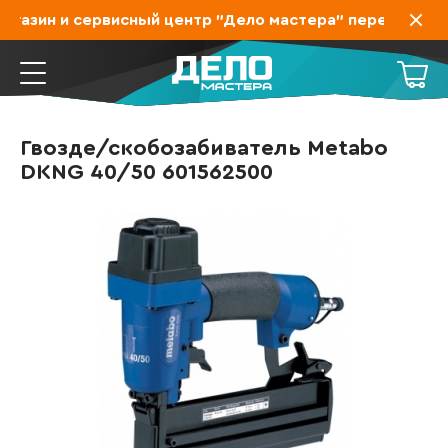
газин и сервисный центр "Дело мастера" переехал на З
Гвозде/скобозабиватель Metabo
DKNG 40/50 601562500