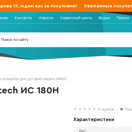
ва 19, ждем вас за покупками!
Уважаемые покупатели
икам
Контакты
Новости
Сервисный центр
Видео
Прокат
 аппараты для дуговой сварки (MMA)
tech ИС 180Н
0 оценок
Под
Характеристики
Вес