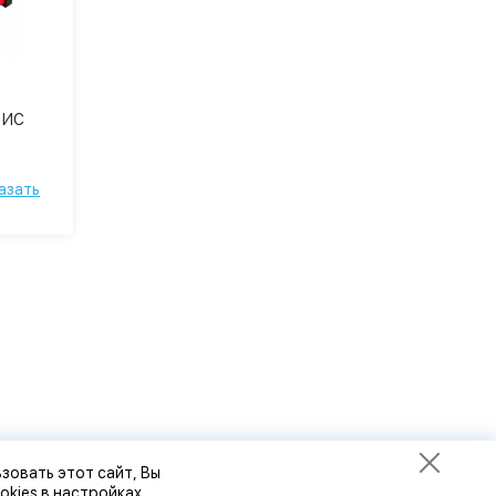
 ИС
азать
зовать этот сайт, Вы
okies в настройках