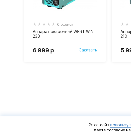
0 оценок
Аппарат сварочный WERT WIN
Аппа
230
210
6 999 р
5 9
Заказать
Этот сайт
используе
даете согласие на