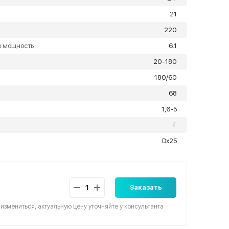
21
220
я мощность
6.1
20-180
180/60
68
1,6-5
F
Dx25
Заказать
 измениться, актуальную цену уточняйте у консультанта