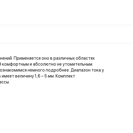
ений. Применяется оно в различных областях
Комментар
ней комфортным и абсолютно не утомительным
ознакомимся немного подробнее. Диапазон тока у
имеет величину 1,6 – 5 мм. Комплект
ассы.