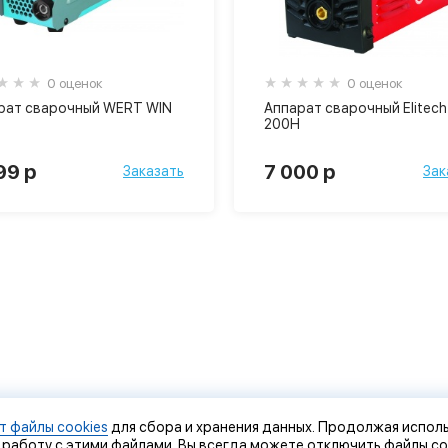
0 оценок
0 оценок
рат сварочный WERT WIN
Аппарат сварочный Elitech
200Н
99 р
7 000 р
Заказать
Зак
т файлы cookies
для сбора и хранения данных. Продолжая исполь
 работу с этими файлами. Вы всегда можете отключить файлы co