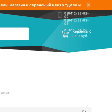
, магазин и сервисный центр "Дело мастера" переехал 
8 (8412) 32-92-
92
8 (8412) 32-93-
93
8-927-364-63-
Корзина:
0
64
на
0
руб.
 заказ
2.7