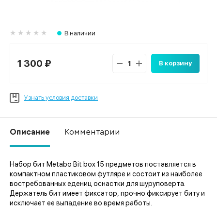
В наличии
1 300 ₽
В корзину
Узнать условия доставки
Описание
Комментарии
Набор бит Metabo Bit box 15 предметов поставляется в
Ко
компактном пластиковом футляре и состоит из наиболее
востребованных едениц оснастки для шуруповерта.
Держатель бит имеет фиксатор, прочно фиксирует биту и
исключает ее выпадение во время работы.