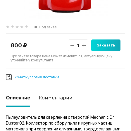
Под заказ
800 ₽
Заказать
При заказе товара цена может измениться, актуальную цену
уточняйте у консультанта
Узнать условия доставки
Описание
Комментарии
Пылеуловитель для сверления отверстий Mechanic Drill
Ко
Duster 82. Коллектор по сбору пыли и крупных частиц
материала при сверлении алмазными, твердосплавными