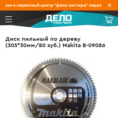
азин и сервисный центр "Дело мастера" переехал на За
Диск пильный по дереву
(305*30мм/80 зуб.) Makita B-09086