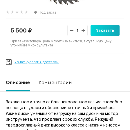
Под заказ
5 500 ₽
Заказать
При заказе товара цена может измениться, актуальную цену
уточняйте у консультанта
Узнать условия доставки
Описание
Комментарии
Закаленное и точно отбалансированное лезвие способно
Ко
поглощать удары и обеспечивает точный и прямой рез.
Узкие диски уменьшают нагрузку на сам диск и на мотор
инструмента, что продляет срок их службы. Режущий
твердосплавный диск высокого класса с низким износом