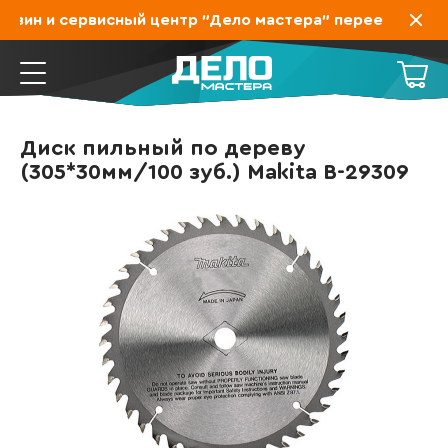
азин и сервисный центр "Дело мастера" переехал на За
Диск пильный по дереву
(305*30мм/100 зуб.) Makita B-29309