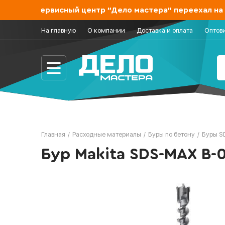
азин и сервисный центр "Дело мастера" переехал на За
На главную
О компании
Доставка и оплата
Оптов
Главная
/
Расходные материалы
/
Буры по бетону
/
Буры S
Бур Makita SDS-MAX B