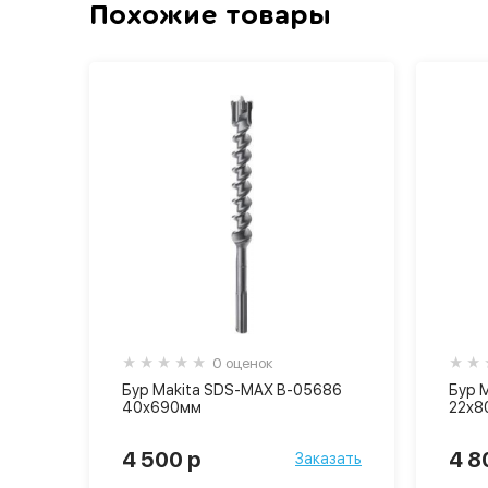
Похожие товары
0 оценок
Бур Makita SDS-MAX B-05686
Бур 
40х690мм
22х8
4 500 р
4 8
Заказать