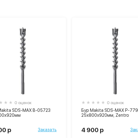
0 оценок
0 оценок
Makita SDS-MAX B-05723
Бур Makita SDS-MAX P-77
00х920мм
25х800х920мм, Zentro
00 р
4 900 р
Заказать
Зак