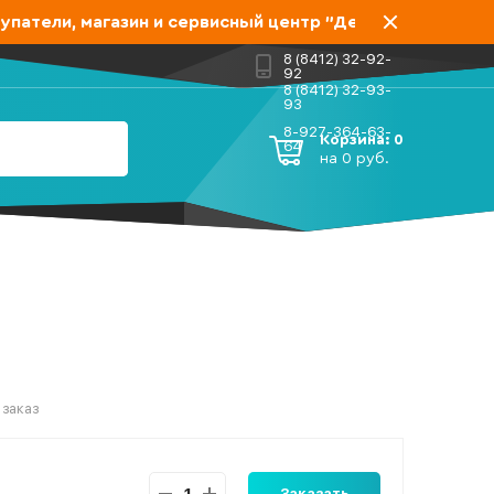
тели, магазин и сервисный центр "Дело мастера" пере
8 (8412) 32-92-
92
8 (8412) 32-93-
93
8-927-364-63-
Корзина:
0
64
на
0
руб.
 заказ
Заказать