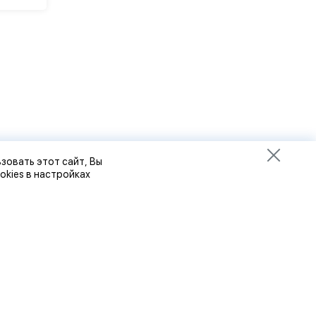
зовать этот сайт, Вы
okies в настройках
8 (8412) 32-92-92
8 (8412) 32-93-93