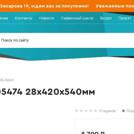
харова 19, ждем вас за покупками!
Уважаемые покупа
икам
Контакты
Новости
Сервисный центр
Видео
Прокат
DS-MAX
-05474 28х420х540мм
0 оценок
Под