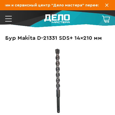
зин и сервисный центр "Дело мастера" переехал на За
Бур Makita D-21331 SDS+ 14x210 мм