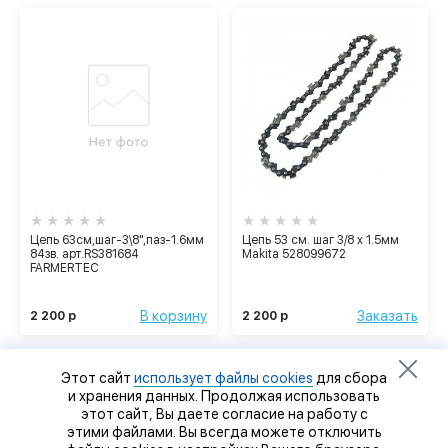
Цепь 63см,шаг-3\8",паз-1.6мм
Цепь 53 см. шаг 3/8 x 1.5мм
84зв. арт.RS381684
Makita 528099672
FARMERTEC
В корзину
Заказать
2 200 р
2 200 р
Этот сайт
использует файлы cookies
для сбора
и хранения данных. Продолжая использовать
этот сайт, Вы даете согласие на работу с
этими файлами. Вы всегда можете отключить