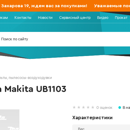
харова 19, ждем вас за покупками!
Уважаемые покупа
икам
Контакты
Новости
Сервисный центр
Видео
Прокат
льты, пылесосы-воздуходувки
 Makita UB1103
0 оценок
В н
Характеристики
Вес