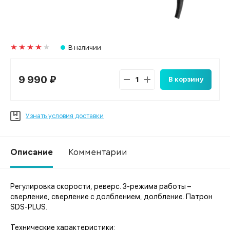
В наличии
9 990 ₽
В корзину
Узнать условия доставки
Описание
Комментарии
Регулировка скорости, реверс. 3-режима работы –
Ко
сверление, сверление с долблением, долбление. Патрон
SDS-PLUS.
Технические характеристики: