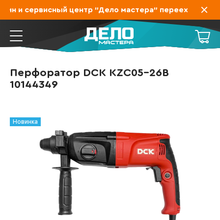
ин и сервисный центр "Дело мастера" переехал на Зах
Перфоратор DCK KZC05-26B
10144349
Новинка