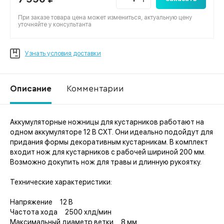
При заказе товара цена может измениться, актуальную цену
уточняйте у консультанта
Узнать условия доставки
Описание
Комментарии
Аккумуляторные ножницы для кустарников работают на
Ко
одном аккумуляторе 12 В CXT. Они идеально подойдут для
придания формы декоративным кустарникам. В комплект
входит нож для кустарников с рабочей шириной 200 мм.
Возможно докупить нож для травы и длинную рукоятку.
Технические характеристики:
Напряжение 12 В
Частота хода 2500 хлд/мин
Максимальный диаметр ветки 8 мм