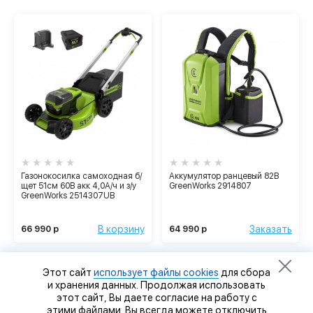
Газонокосилка самоходная б/
Аккумулятор ранцевый 82В
щет 51см 60В акк 4,0А/ч и з/у
GreenWorks 2914807
GreenWorks 2514307UB
В корзину
Заказать
66 990 р
64 990 р
Этот сайт
использует файлы cookies
для сбора
и хранения данных. Продолжая использовать
этот сайт, Вы даете согласие на работу с
этими файлами. Вы всегда можете отключить