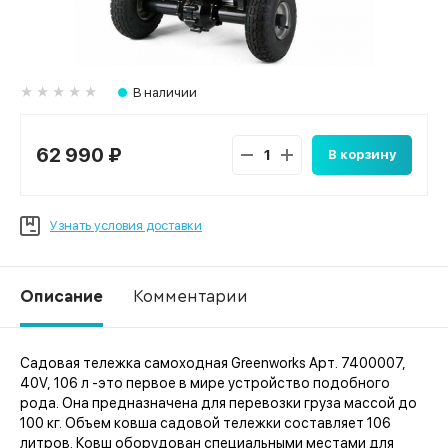
В наличии
62 990 ₽
В корзину
Узнать условия доставки
Описание
Комментарии
Садовая тележка самоходная Greenworks Арт. 7400007,
Ко
40V, 106 л -это первое в мире устройство подобного
рода. Она предназначена для перевозки груза массой до
100 кг. Объем ковша садовой тележки составляет 106
литров. Ковш оборудован специальными местами для