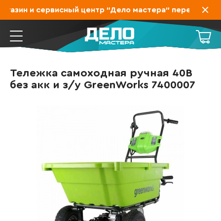
газин и сервисный центр "Дело мастера" переехал на З
Тележка самоходная ручная 40В
без акк и з/у GreenWorks 7400007