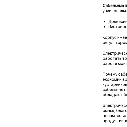
Сабельные 
универсальн
Древесин
Листовог
Корпус имее
регулятором
Электрическ
работать то
работе монт
Почему сабе
экономии вр
кустарников
сабельные пи
обладают б
Электрическ
рынке, благ
ценам, сове
продуктивн