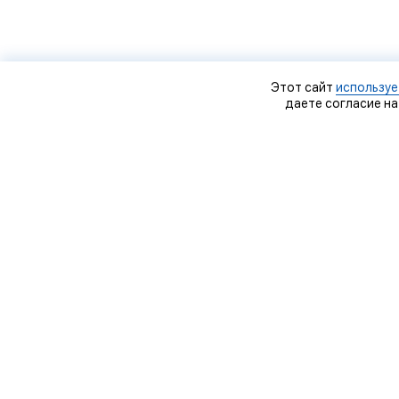
Этот сайт
используе
даете согласие на
О
Д
О
Н
Дело мастера, © 2009–2020