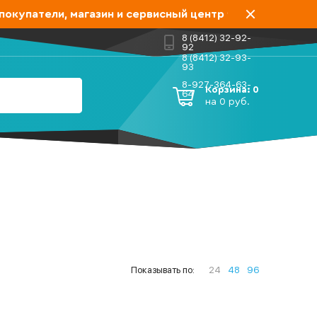
купатели, магазин и сервисный центр "Дело мастера" п
8 (8412) 32-92-
92
8 (8412) 32-93-
93
8-927-364-63-
Корзина:
0
64
на
0
руб.
Показывать по:
24
48
96