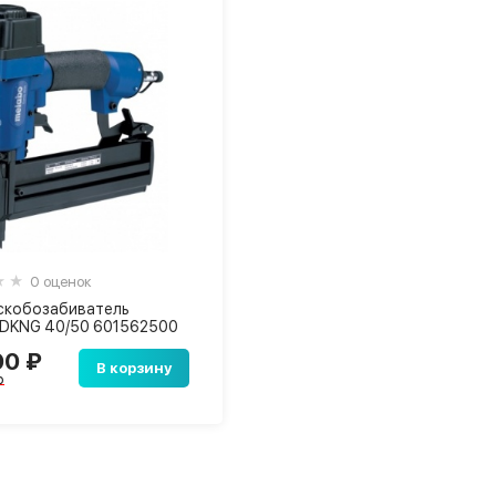
0 оценок
скобозабиватель
 DKNG 40/50 601562500
90 ₽
В корзину
₽