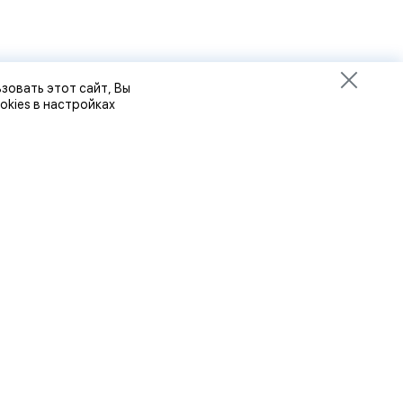
зовать этот сайт, Вы
okies в настройках
8 (8412) 32-92-92
8 (8412) 32-93-93
8-927-364-63-64
Пн-Пт: с 9-00 до 18-00,
Сб: с 9-00 до 17-00,
ности
Воскресенье: выходной
Пенза-Онлайн