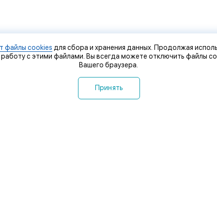
т файлы cookies
для сбора и хранения данных. Продолжая исполь
 работу с этими файлами. Вы всегда можете отключить файлы co
Вашего браузера.
Принять
 компании
Контакты
оставка и оплата
Сервисный центр
птовикам
Видео
овости
Прокат
Политика конфиденциаль