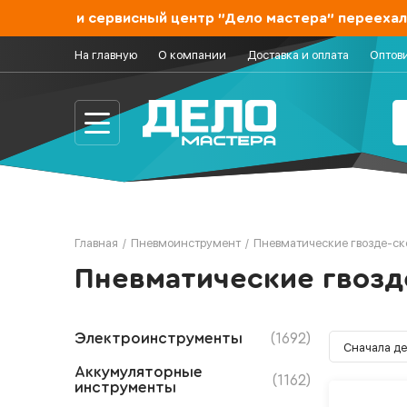
магазин и сервисный центр "Дело мастера" переехал н
На главную
О компании
Доставка и оплата
Оптов
Главная
/
Пневмоинструмент
/
Пневматические гвозде-ск
Пневматические гвозд
Электроинструменты
(1692)
Аккумуляторные
(1162)
инструменты