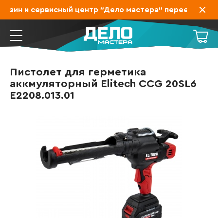
азин и сервисный центр "Дело мастера" переехал на За
Пистолет для герметика
аккмуляторный Elitech CCG 20SL6
E2208.013.01