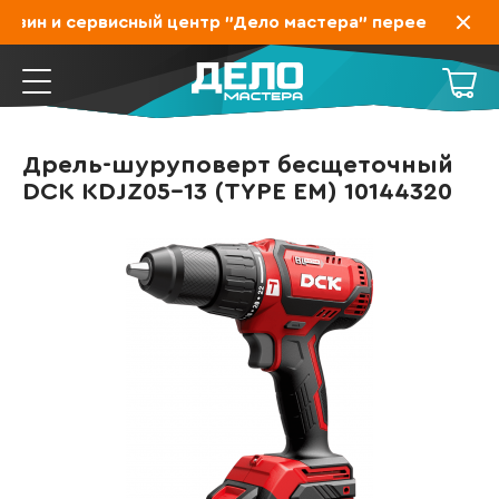
зин и сервисный центр "Дело мастера" переехал на За
Дрель-шуруповерт бесщеточный
DCK KDJZ05-13 (TYPE EM) 10144320