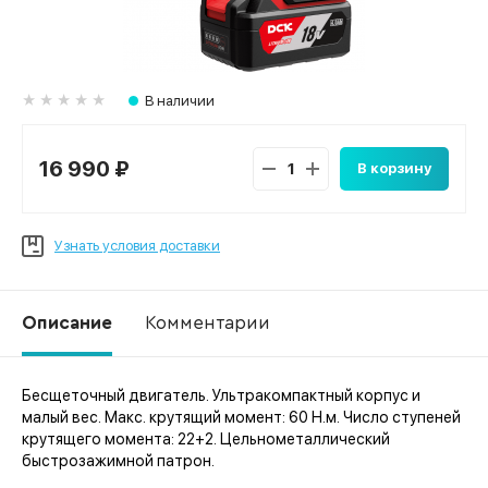
В наличии
16 990 ₽
В корзину
Узнать условия доставки
Описание
Комментарии
Бесщеточный двигатель. Ультракомпактный корпус и
Ко
малый вес. Макс. крутящий момент: 60 Н.м. Число ступеней
крутящего момента: 22+2. Цельнометаллический
быстрозажимной патрон.