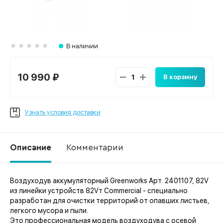
В наличии
10 990 ₽
В корзину
Узнать условия доставки
Описание
Комментарии
Воздуходув аккумуляторный Greenworks Арт. 2401107, 82V
Ко
из линейки устройств 82Vт Commercial - специально
разработан для очистки территорий от опавших листьев,
легкого мусора и пыли.
Это профессиональная модель воздуходува с осевой