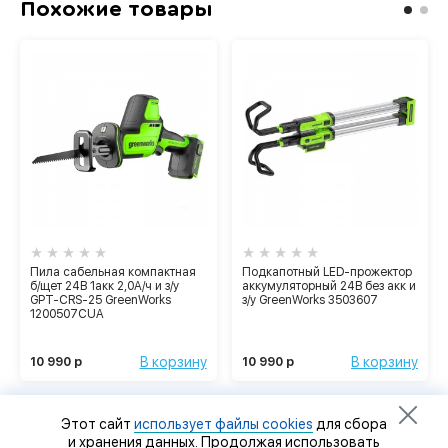
Похожие товары
Пила сабельная компактная
Подкапотный LED-прожектор
б/щет 24В 1акк 2,0А/ч и з/у
аккумуляторный 24В без акк и
GPT-CRS-25 GreenWorks
з/у GreenWorks 3503607
1200507CUA
В корзину
В корзину
10 990 р
10 990 р
Этот сайт
использует файлы cookies
для сбора
и хранения данных. Продолжая использовать