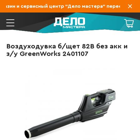
азин и сервисный центр "Дело мастера" переехал на З
Воздуходувка б/щет 82В без акк и
з/у GreenWorks 2401107